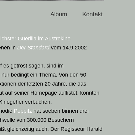
Album
Kontakt
ichster Guerilla im Austrokino
enen in
Der Standard
vom 14.9.2002
 es getrost sagen, sind im
lm nur bedingt ein Thema. Von den 50
tionen der letzten 20 Jahre, die das
tut auf seiner Homepage auflistet, konnten
 Kinogeher verbuchen.
omödie
Poppitz
hat soeben binnen drei
hwelle von 300.000 Besuchern
ißt gleichzeitig auch: Der Regisseur Harald