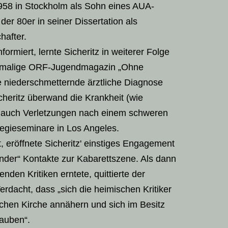
958 in Stockholm als Sohn eines AUA-
er 80er in seiner Dissertation als
after.
ormiert, lernte Sicheritz in weiterer Folge
damalige ORF-Jugendmagazin „Ohne
e niederschmetternde ärztliche Diagnose
cheritz überwand die Krankheit (wie
n auch Verletzungen nach einem schweren
Regieseminare in Los Angeles.
 eröffnete Sicheritz' einstiges Engagement
der“ Kontakte zur Kabarettszene. Als dann
den Kritiken erntete, quittierte der
rdacht, dass „sich die heimischen Kritiker
chen Kirche annähern und sich im Besitz
lauben“.