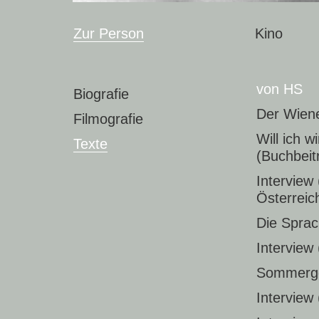
Zur Person
Kino
von HS
Biografie
Der Wien
Filmografie
Will ich w
Texte
(Buchbeit
Interview
Österreic
Die Sprach
Interview
Sommerges
Interview