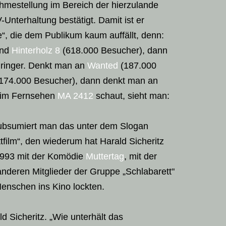
ahmestellung im Bereich der hierzulande
-Unterhaltung bestätigt. Damit ist er
“, die dem Publikum kaum auffällt, denn:
nd
Hinterholz 8
(618.000 Besucher), dann
ringer. Denkt man an
Wanted
(187.000
174.000 Besucher), dann denkt man an
 im Fernsehen
MA 2412
schaut, sieht man:
ubsumiert man das unter dem Slogan
tfilm“, den wiederum hat Harald Sicheritz
1993 mit der Komödie
Muttertag
, mit der
anderen Mitglieder der Gruppe „Schlabarett"
enschen ins Kino lockten.
d Sicheritz. „Wie unterhält das