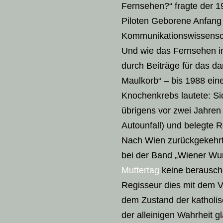
Fernsehen?“ fragte der 1
Piloten Geborene Anfang d
Kommunikationswissensch
Und wie das Fernsehen inf
durch Beiträge für das 
Maulkorb“ – bis 1988 ein
Knochenkrebs lautete: Si
übrigens vor zwei Jahre
Autounfall) und belegte 
Nach Wien zurückgekehrt,
bei der Band „Wiener Wun
Muttertag
keine berauschen
Regisseur dies mit dem Ve
dem Zustand der katholis
der alleinigen Wahrheit g