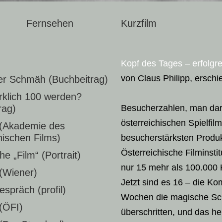
Fernsehen
Kurzfilm
Kopf des Tages – erfolgre
von Claus Philipp, erschi
er Schmäh (Buchbeitrag)
irklich 100 werden?
rag)
Besucherzahlen, man darf
österreichischen Spielfi
 (Akademie des
hischen Films)
besucherstärksten Produk
Österreichische Filminsti
e „Film“ (Portrait)
nur 15 mehr als 100.000
 (Wiener)
Jetzt sind es 16 – die K
präch (profil)
Wochen die magische Sc
 (ÖFI)
überschritten, und das he