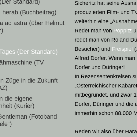
 (Der Standard)
Sicheritz hat seine Ausn
 herab (Buchbeitrag)
produzierten Film- und TV
weiterhin eine „Ausnahme
a ad astra (über Helmut
r)
Redet man von
Poppitz
u
redet man von Roland Dü
Besucher) und
Freispiel
(
Tages (Der Standard)
Alfred Dorfer. Wenn man
ähmaschine (TV-
Dorfer und Düringer!
In Rezensentenkreisen s
en Züge in die Zukunft
„Österreichischer Kabaret
AZ)
mitbegründet, und zwar 
in die eigene
Dorfer, Düringer und die 
heit (Kurier)
immerhin schon 88.000 M
 Gentleman (Fotoband
ele“)
Reden wir also über Haral