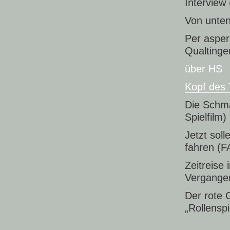
Interview
Von unten
Per asper
Qualtinge
über HS
Kopf des 
Die Schm
Spielfilm)
Jetzt soll
fahren (F
Zeitreise 
Vergangen
Der rote
„Rollenspi